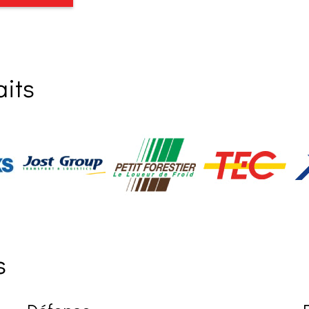
aits
s